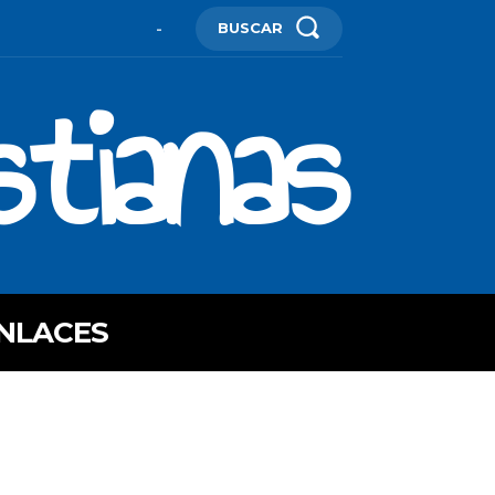
BUSCAR
-
stianas
NLACES