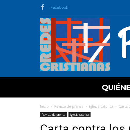
Facebook
QUIÉN
Inicio
Revista de prensa
iglesia catolica
Carta c
Revista de prensa
iglesia catolica
Carta contra los 