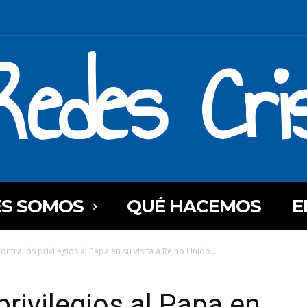
Redes Cri
ES SOMOS
QUÉ HACEMOS
E
ontra los privilegios al Papa en su visita a Reino Unido...
privilegios al Papa en