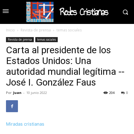
Redes Cristianas
Inicio
Revista de prensa
temas sociales
Revista de prensa
temas sociales
Carta al presidente de los
Estados Unidos: Una
autoridad mundial legítima --
José I. González Faus
Por
Juan
-
10 junio 2022
204
0
Miradas cristianas