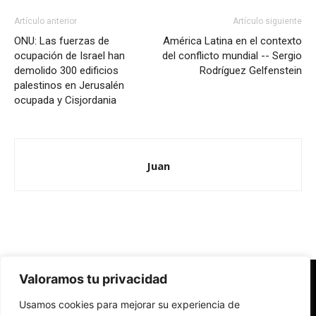
Artículo anterior
Artículo siguiente
ONU: Las fuerzas de
América Latina en el contexto
ocupación de Israel han
del conflicto mundial -- Sergio
demolido 300 edificios
Rodríguez Gelfenstein
palestinos en Jerusalén
ocupada y Cisjordania
Juan
Valoramos tu privacidad
Redes Cristianas
Usamos cookies para mejorar su experiencia de
Una mirada alternativa sobre la Iglesia católica y la sociedad