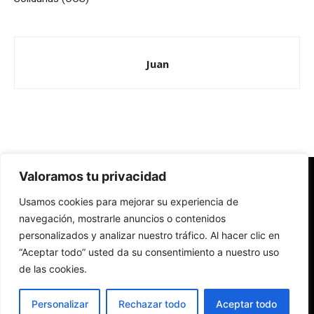
Juan
Valoramos tu privacidad
Redes Cristianas
Usamos cookies para mejorar su experiencia de
Una mirada alternativa sobre la Iglesia católica y la sociedad
- Colectivos de Redes Cristianas
navegación, mostrarle anuncios o contenidos
personalizados y analizar nuestro tráfico. Al hacer clic en
“Aceptar todo” usted da su consentimiento a nuestro uso
de las cookies.
Personalizar
Rechazar todo
Aceptar todo