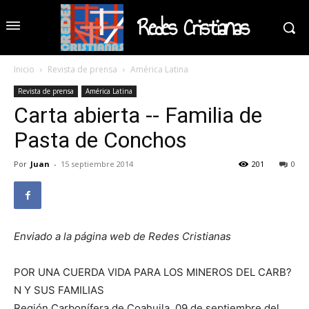
Redes Cristianas
Inicio
Revista de prensa
América Latina
Revista de prensa
América Latina
Carta abierta -- Familia de
Pasta de Conchos
Por
Juan
-
15 septiembre 2014
201
0
Enviado a la página web de Redes Cristianas
POR UNA CUERDA VIDA PARA LOS MINEROS DEL CARB?
N Y SUS FAMILIAS
Región Carbonífera de Coahuila, 09 de septiembre del