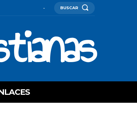
BUSCAR
-
stianas
NLACES