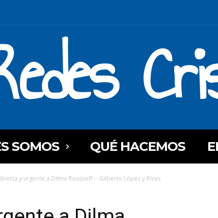
Redes Cri
ES SOMOS
QUÉ HACEMOS
E
abierta y urgente a Dilma Rousseff -- Gilberto López y Rivas
urgente a Dilma