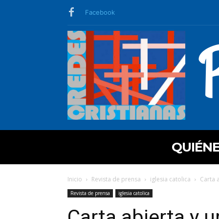
Facebook
QUIÉN
Inicio
Revista de prensa
iglesia catolica
Carta 
Revista de prensa
iglesia catolica
Carta abierta y 