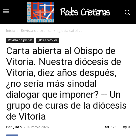
Redes Cristianas
Inicio
Revista de prensa
iglesia catolica
Revista de prensa
iglesia catolica
Carta abierta al Obispo de
Vitoria. Nuestra diócesis de
Vitoria, diez años después,
¿no sería más sinodal
dialogar que imponer? -- Un
grupo de curas de la diócesis
de Vitoria
Por
Juan
-
10 mayo 2026
372
0