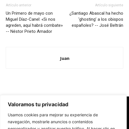
Artículo anterior
Artículo siguiente
Un Primero de mayo con
¿Santiago Abascal ha hecho
Miguel Díaz-Canel: «Si nos
‘ghosting’ a los obispos
agreden, aquí habrá combate»
españoles? -- José Beltrán
-- Néstor Prieto Amador
Juan
Valoramos tu privacidad
Redes Cristianas
Usamos cookies para mejorar su experiencia de
Una mirada alternativa sobre la Iglesia católica y la sociedad
- Colectivos de Redes Cristianas
navegación, mostrarle anuncios o contenidos
personalizados y analizar nuestro tráfico. Al hacer clic en