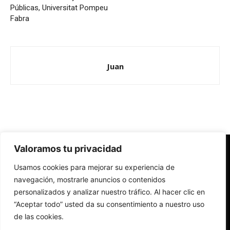
Públicas, Universitat Pompeu
Fabra
Juan
Valoramos tu privacidad
Redes Cristianas
Usamos cookies para mejorar su experiencia de
Una mirada alternativa sobre la Iglesia católica y la sociedad
- Colectivos de Redes Cristianas
navegación, mostrarle anuncios o contenidos
personalizados y analizar nuestro tráfico. Al hacer clic en
“Aceptar todo” usted da su consentimiento a nuestro uso
de las cookies.