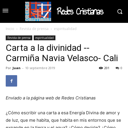
Redes Cristianas
Inicio
Revista de prensa
espiritualidad
Revista de prensa
espiritualidad
Carta a la divinidad --
Carmiña Navia Velasco- Cali
Por
Juan
-
10 septiembre 2019
201
0
Enviado a la página web de Redes Cristianas
¿Cómo escribir una carta a esa Energía Divina de amor y
de luz, que me habita, que habita en mis entornos que se
expande en la tierra y el agua? ¿Cómo decirle? ¿Cómo