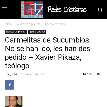
Redes Cristianas
Inicio
Revista de prensa
iglesia catolica
Revista de prensa
iglesia catolica
Carmelitas de Sucumbíos.
No se han ido, les han des-
pedido -- Xavier Pikaza,
teólogo
Por
Juan
-
16 noviembre 2010
185
0