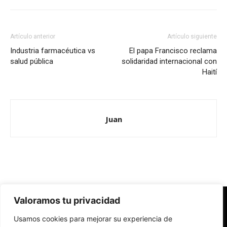
Artículo anterior
Artículo siguiente
Industria farmacéutica vs
El papa Francisco reclama
salud pública
solidaridad internacional con
Haití
Juan
Valoramos tu privacidad
Redes Cristianas
Usamos cookies para mejorar su experiencia de
Una mirada alternativa sobre la Iglesia católica y la sociedad