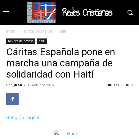
Redes Cristianas
Inicio
Revista de prensa
haití
Revista de prensa
haití
Cáritas Española pone en
marcha una campaña de
solidaridad con Haití
Por
Juan
-
11 octubre 2016
173
0
Religión Digital