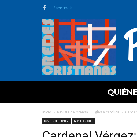
Facebook
QUIÉN
Inicio
Revista de prensa
iglesia catolica
Cardena
Revista de prensa
iglesia catolica
Cardenal Vérgez: