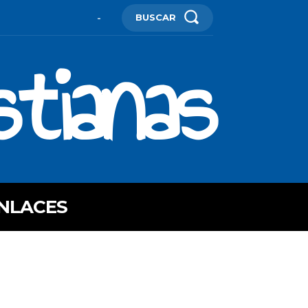
BUSCAR
-
stianas
NLACES