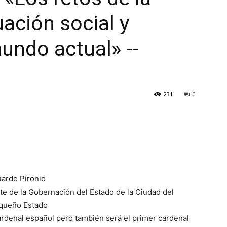
uación social y
undo actual» --
s
231
0
uardo Pironio
e de la Gobernación del Estado de la Ciudad del
equeño Estado
ardenal español pero también será el primer cardenal