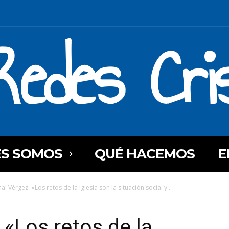
Redes Cri
ES SOMOS
QUÉ HACEMOS
E
l Vérgez: «Los retos de la Iglesia son la situación social y...
 «Los retos de la