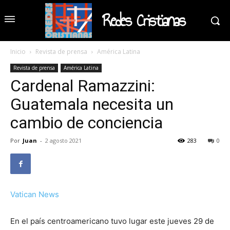
Redes Cristianas
Inicio
Revista de prensa
América Latina
Revista de prensa
América Latina
Cardenal Ramazzini:
Guatemala necesita un
cambio de conciencia
Por
Juan
-
2 agosto 2021
283
0
Vatican News
En el país centroamericano tuvo lugar este jueves 29 de