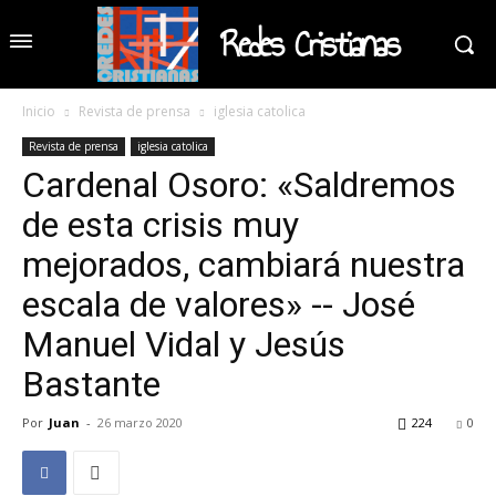
Redes Cristianas
Inicio
Revista de prensa
iglesia catolica
Revista de prensa
iglesia catolica
Cardenal Osoro: «Saldremos
de esta crisis muy
mejorados, cambiará nuestra
escala de valores» -- José
Manuel Vidal y Jesús
Bastante
Por
Juan
-
26 marzo 2020
224
0