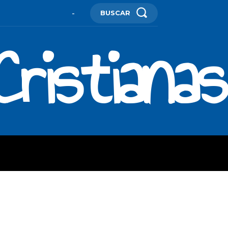
BUSCAR
-
ristianas
ES
MORE