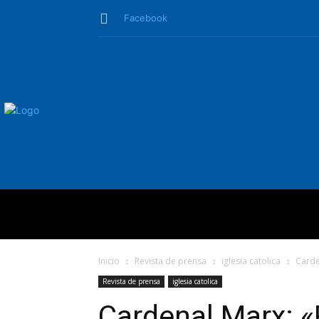
Facebook
QUIÉNES SO
Inicio
Revista de prensa
iglesia catolica
Carde
Revista de prensa
iglesia catolica
Cardenal Marx: 