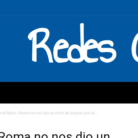
Redes C
MOS
QUÉ HACEMOS
ENLAC
nal Marx: «Roma no nos dio un tirón de orejas» por el...
«Roma no nos dio un