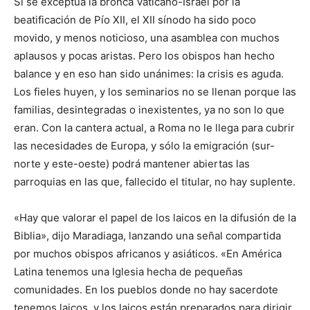
Si se exceptúa la bronca Vaticano-Israel por la
beatificación de Pío XII, el XII sínodo ha sido poco
movido, y menos noticioso, una asamblea con muchos
aplausos y pocas aristas. Pero los obispos han hecho
balance y en eso han sido unánimes: la crisis es aguda.
Los fieles huyen, y los seminarios no se llenan porque las
familias, desintegradas o inexistentes, ya no son lo que
eran. Con la cantera actual, a Roma no le llega para cubrir
las necesidades de Europa, y sólo la emigración (sur-
norte y este-oeste) podrá mantener abiertas las
parroquias en las que, fallecido el titular, no hay suplente.
«Hay que valorar el papel de los laicos en la difusión de la
Biblia», dijo Maradiaga, lanzando una señal compartida
por muchos obispos africanos y asiáticos. «En América
Latina tenemos una Iglesia hecha de pequeñas
comunidades. En los pueblos donde no hay sacerdote
tenemos laicos, y los laicos están preparados para dirigir