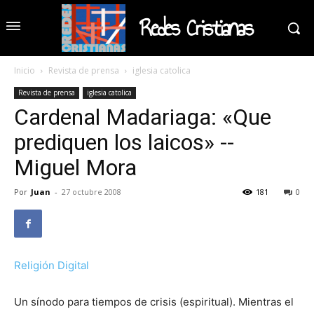
Redes Cristianas
Inicio
Revista de prensa
iglesia catolica
Revista de prensa
iglesia catolica
Cardenal Madariaga: «Que
prediquen los laicos» --
Miguel Mora
Por
Juan
-
27 octubre 2008
181
0
Religión Digital
Un sínodo para tiempos de crisis (espiritual). Mientras el