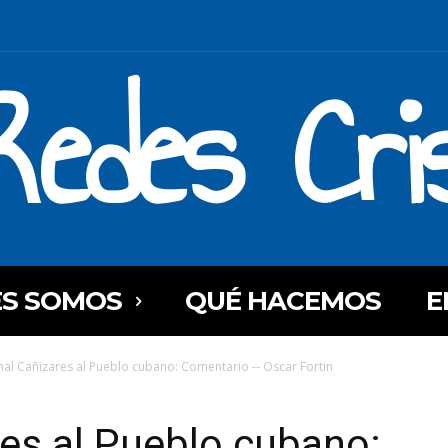
Redes Cri
ES SOMOS
QUÉ HACEMOS
E
al Cañizares al Pueblo cubano: Comentario -- Oscar Fortin
es al Pueblo cubano: