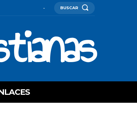
BUSCAR
-
stianas
NLACES