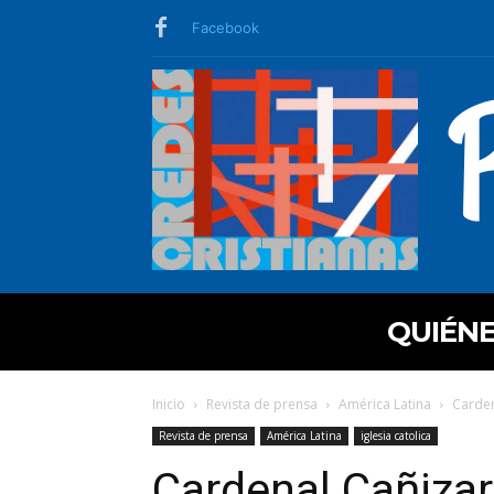
Facebook
QUIÉN
Inicio
Revista de prensa
América Latina
Carden
Revista de prensa
América Latina
iglesia catolica
Cardenal Cañizar