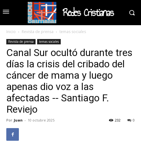
Redes Cristianas
Inicio
Revista de prensa
temas sociales
Revista de prensa
temas sociales
Canal Sur ocultó durante tres
días la crisis del cribado del
cáncer de mama y luego
apenas dio voz a las
afectadas -- Santiago F.
Reviejo
Por
Juan
-
10 octubre 2025
232
0