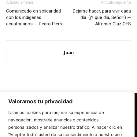
Artículo anterior
Artículo siguiente
Comunicado en solidaridad
Dejarse hacer, para vivir cada
con los indígenas
día. (¡Y qué día, Señor!) --
ecuatorianos -- Pedro Pierre
Alfonso Olaz OFS
Juan
Valoramos tu privacidad
Redes Cristianas
Usamos cookies para mejorar su experiencia de
Una mirada alternativa sobre la Iglesia católica y la sociedad
- Colectivos de Redes Cristianas
navegación, mostrarle anuncios o contenidos
personalizados y analizar nuestro tráfico. Al hacer clic en
“Aceptar todo” usted da su consentimiento a nuestro uso