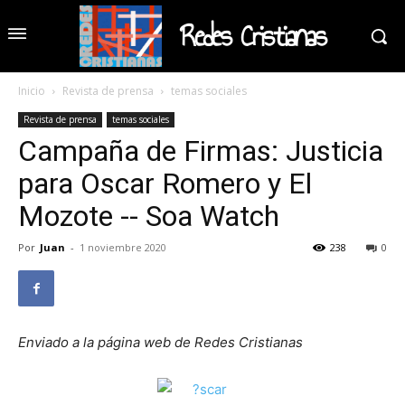
Redes Cristianas
Inicio
Revista de prensa
temas sociales
Revista de prensa
temas sociales
Campaña de Firmas: Justicia
para Oscar Romero y El
Mozote -- Soa Watch
Por
Juan
-
1 noviembre 2020
238
0
Enviado a la página web de Redes Cristianas