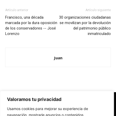
Artículo anterior
Artículo siguiente
Francisco, una década
30 organizaciones ciudadanas
marcada por la dura oposición
se movilizan por la devolución
de los conservadores -- José
del patrimonio público
Lorenzo
inmatriculado
Juan
Valoramos tu privacidad
Redes Cristianas
Usamos cookies para mejorar su experiencia de
Una mirada alternativa sobre la Iglesia católica y la sociedad
- Colectivos de Redes Cristianas
navegación, mostrarle anuncios o contenidos