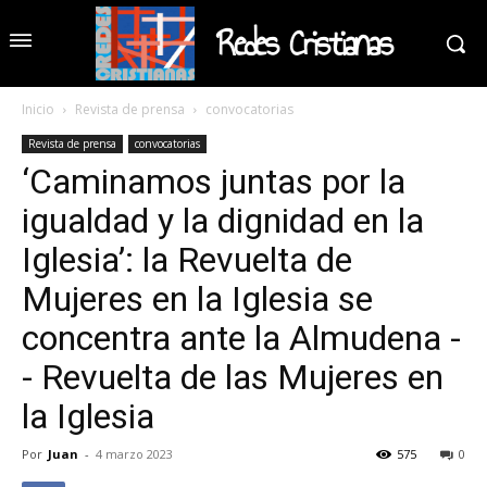
Redes Cristianas
Inicio
Revista de prensa
convocatorias
Revista de prensa
convocatorias
‘Caminamos juntas por la
igualdad y la dignidad en la
Iglesia’: la Revuelta de
Mujeres en la Iglesia se
concentra ante la Almudena -
- Revuelta de las Mujeres en
la Iglesia
Por
Juan
-
4 marzo 2023
575
0