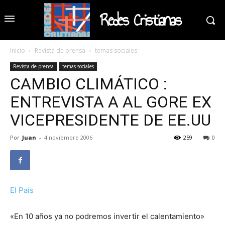
Redes Cristianas
Inicio
Revista de prensa
temas sociales
Revista de prensa
temas sociales
CAMBIO CLIMÁTICO :
ENTREVISTA A AL GORE EX
VICEPRESIDENTE DE EE.UU
Por
Juan
-
4 noviembre 2006
259
0
El País
«En 10 años ya no podremos invertir el calentamiento»