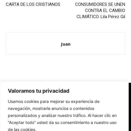
CARTA DE LOS CRISTIANOS
CONSUMIDORES SE UNEN
CONTRA EL CAMBIO
CLIMÁTICO. Lila Pérez Gil
Juan
Valoramos tu privacidad
Redes Cristianas
Usamos cookies para mejorar su experiencia de
Una mirada alternativa sobre la Iglesia católica y la sociedad
- Colectivos de Redes Cristianas
navegación, mostrarle anuncios o contenidos
personalizados y analizar nuestro tráfico. Al hacer clic en
“Aceptar todo” usted da su consentimiento a nuestro uso
de las cookies.