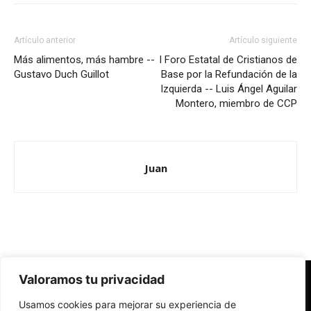
Artículo anterior
Artículo siguiente
Más alimentos, más hambre --
I Foro Estatal de Cristianos de
Gustavo Duch Guillot
Base por la Refundación de la
Izquierda -- Luis Ángel Aguilar
Montero, miembro de CCP
Juan
Valoramos tu privacidad
Redes Cristianas
Usamos cookies para mejorar su experiencia de
Una mirada alternativa sobre la Iglesia católica y la sociedad