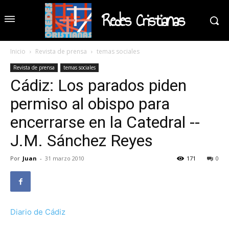
Redes Cristianas
Inicio
Revista de prensa
temas sociales
Revista de prensa
temas sociales
Cádiz: Los parados piden
permiso al obispo para
encerrarse en la Catedral --
J.M. Sánchez Reyes
Por
Juan
-
31 marzo 2010
171
0
Diario de Cádiz