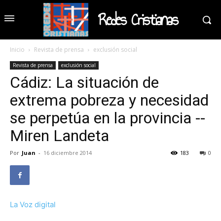
Redes Cristianas
Inicio
Revista de prensa
exclusión social
Revista de prensa
exclusión social
Cádiz: La situación de
extrema pobreza y necesidad
se perpetúa en la provincia --
Miren Landeta
Por
Juan
-
16 diciembre 2014
183
0
La Voz digital