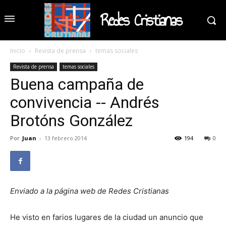
Redes Cristianas
Inicio
Revista de prensa
temas sociales
Revista de prensa
temas sociales
Buena campaña de
convivencia -- Andrés
Brotóns González
Por
Juan
-
13 febrero 2014
194
0
Enviado a la página web de Redes Cristianas
He visto en farios lugares de la ciudad un anuncio que