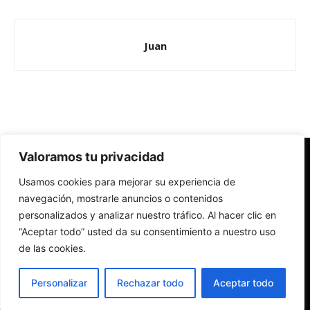
Juan
Valoramos tu privacidad
Redes Cristianas
Usamos cookies para mejorar su experiencia de
Una mirada alternativa sobre la Iglesia católica y la sociedad
- Colectivos de Redes Cristianas
navegación, mostrarle anuncios o contenidos
personalizados y analizar nuestro tráfico. Al hacer clic en
“Aceptar todo” usted da su consentimiento a nuestro uso
de las cookies.
Personalizar
Rechazar todo
Aceptar todo