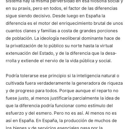
sistema hay la misma perversidad en esa filosofía social y
en su praxis, pero en todos, el factor de las diferencias
sigue siendo decisivo. Desde luego en España la
diferencia es el motor del enriqueci­miento brutal de unos
cuantos clanes y familias a costa de grandes porciones
de población. La ideología neoliberal domi­nante hace de
la privatización de lo público su norte hasta la virtual
extenua­ción del Estado, y de la diferencia que la desa­
rrolla y extiende el nervio de la vida pública y social.
Podría tolerarse ese principio si la inteligencia natural o
culti­vada fuera verdaderamente la generadora de riqueza
y de pro­greso para todos. Porque aunque el reparto no
fuese justo, al menos jus­tificaría parcialmente la idea de
que la diferencia podría funcionar como estímulo del
esfuerzo y del esmero. Pero no es así. Al me­nos no es
así en España. En España, la producción de muchos de
los bienes y de servicios esenciales pasa por la