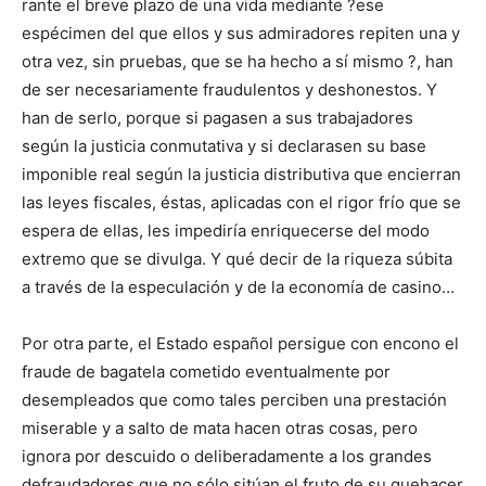
rante el breve plazo de una vida mediante ?ese
espécimen del que ellos y sus admiradores repiten una y
otra vez, sin pruebas, que se ha hecho a sí mismo ?, han
de ser necesaria­mente frau­dulentos y deshonestos. Y
han de serlo, porque si paga­sen a sus trabajadores
según la justicia conmutativa y si declara­sen su base
imponible real según la justicia distributiva que encie­rran
las leyes fiscales, éstas, aplicadas con el rigor frío que se
es­pera de ellas, les impediría enriquecerse del modo
extremo que se divulga. Y qué decir de la riqueza súbita
a través de la especu­la­ción y de la economía de casino…
Por otra parte, el Estado español persigue con encono el
fraude de bagatela cometido eventualmente por
desempleados que como tales perciben una prestación
miserable y a salto de mata hacen otras cosas, pero
ignora por descuido o delibera­damente a los grandes
defraudadores que no sólo sitúan el fruto de su quehacer