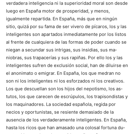
verdadera inte­ligencia ni la superioridad moral son desde
luego en España motor de prosperidad, y menos,
igualmente repartida. En Es­paña, más que en ningún
sitio, quizá por su fama de ser vivero de pícaros, los y las
inteligentes son apartados inmediatamente por los listos
al frente de cualquiera de las formas de poder cuando se
niegan a se­cundar sus intrigas, sus insidias, sus ma­
niobras, sus trapacerías y sus rapiñas. Por ello los y las
inteli­gentes sufren de exclusión so­cial, han de diluirse en
el anoni­mato o emigrar. En España, los que medran no
son ni los inte­ligentes ni los esforzados ni los creativos.
Los que descuellan son los hijos del nepotismo, los as­
tutos, los que carecen de escrúpulos, los trapisondistas y
los ma­quinadores. La sociedad española, regida por
necios y oportunis­tas, se resiente dema­siado de la
ausencia de los verdaderamente inteligentes. En Es­paña,
hasta los ricos que han amasado una co­losal fortuna du­