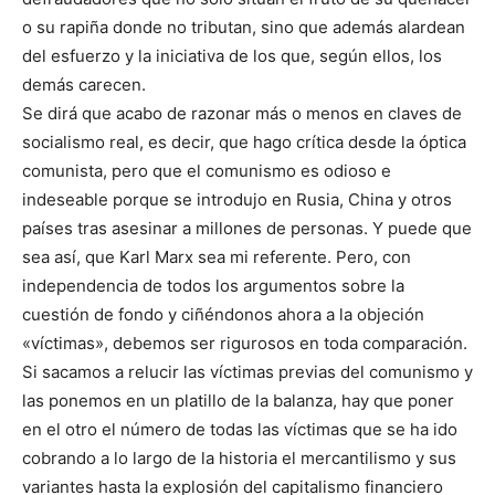
o su rapiña donde no tributan, sino que además alardean
del es­fuerzo y la iniciativa de los que, según ellos, los
demás care­cen.
Se dirá que acabo de razonar más o menos en claves de
so­cia­lismo real, es decir, que hago crítica desde la óptica
comunista, pero que el comu­nismo es odioso e
indeseable porque se introdujo en Ru­sia, China y otros
países tras asesinar a millones de perso­nas. Y puede que
sea así, que Karl Marx sea mi referente. Pero, con
independencia de todos los argumentos sobre la
cuestión de fondo y ciñéndonos ahora a la objeción
«víctimas», debemos ser rigurosos en toda comparación.
Si sacamos a relucir las víctimas previas del comu­nismo y
las ponemos en un platillo de la balanza, hay que poner
en el otro el número de todas las víctimas que se ha ido
cobrando a lo largo de la historia el mercantilismo y sus
va­riantes hasta la explosión del capita­lismo financiero