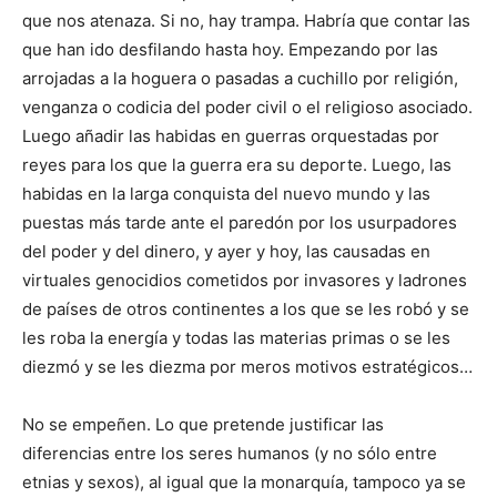
que nos ate­naza. Si no, hay trampa. Habría que contar las
que han ido desfi­lando hasta hoy. Empezando por las
arrojadas a la hoguera o pa­sadas a cuchillo por religión,
venganza o codicia del poder civil o el religioso aso­ciado.
Luego añadir las habidas en guerras or­questadas por
reyes para los que la guerra era su deporte. Luego, las
habidas en la larga conquista del nuevo mundo y las
puestas más tarde ante el pa­redón por los usurpadores
del poder y del di­nero, y ayer y hoy, las causadas en
virtuales genocidios cometidos por invasores y ladrones
de paí­ses de otros continentes a los que se les robó y se
les roba la energía y todas las materias primas o se les
diezmó y se les diezma por me­ros motivos estratégicos…
No se empeñen. Lo que pretende justificar las
diferencias en­tre los seres humanos (y no sólo entre
etnias y sexos), al igual que la monarquía, tampoco ya se