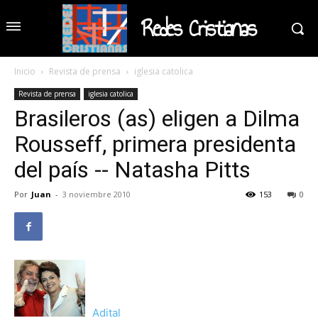
Redes Cristianas
Inicio
Revista de prensa
iglesia catolica
Revista de prensa
iglesia catolica
Brasileros (as) eligen a Dilma
Rousseff, primera presidenta
del país -- Natasha Pitts
Por
Juan
-
3 noviembre 2010
153
0
Adital