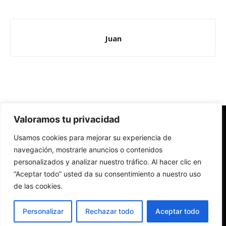
Juan
Valoramos tu privacidad
Redes Cristianas
Usamos cookies para mejorar su experiencia de
Una mirada alternativa sobre la Iglesia católica y la sociedad
- Colectivos de Redes Cristianas
navegación, mostrarle anuncios o contenidos
personalizados y analizar nuestro tráfico. Al hacer clic en
“Aceptar todo” usted da su consentimiento a nuestro uso
de las cookies.
Personalizar
Rechazar todo
Aceptar todo