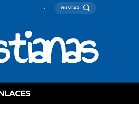
BUSCAR
-
stianas
NLACES