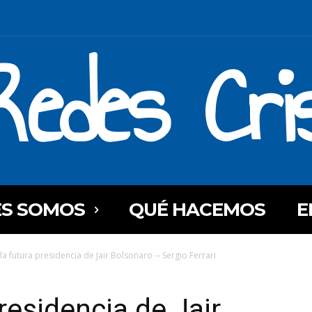
Redes Cri
ES SOMOS
QUÉ HACEMOS
E
 la futura presidencia de Jair Bolsonaro -- Sergio Ferrari
presidencia de Jair