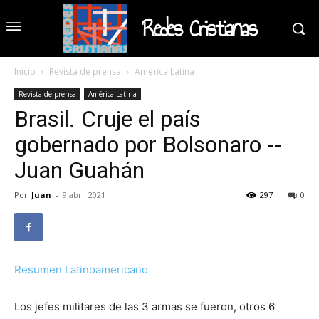
Redes Cristianas
Inicio
Revista de prensa
América Latina
Revista de prensa
América Latina
Brasil. Cruje el país
gobernado por Bolsonaro --
Juan Guahán
Por
Juan
-
9 abril 2021
297
0
Resumen Latinoamericano
Los jefes militares de las 3 armas se fueron, otros 6