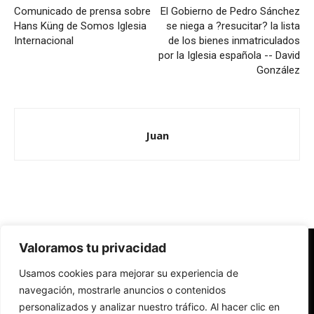
Comunicado de prensa sobre
El Gobierno de Pedro Sánchez
Hans Küng de Somos Iglesia
se niega a ?resucitar? la lista
Internacional
de los bienes inmatriculados
por la Iglesia española -- David
González
Juan
Valoramos tu privacidad
Redes Cristianas
Usamos cookies para mejorar su experiencia de
Una mirada alternativa sobre la Iglesia católica y la sociedad
- Colectivos de Redes Cristianas
navegación, mostrarle anuncios o contenidos
personalizados y analizar nuestro tráfico. Al hacer clic en