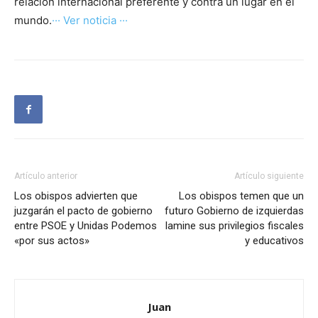
relación internacional preferente y contra un lugar en el
mundo.
··· Ver noticia ···
Artículo anterior
Artículo siguiente
Los obispos advierten que
Los obispos temen que un
juzgarán el pacto de gobierno
futuro Gobierno de izquierdas
entre PSOE y Unidas Podemos
lamine sus privilegios fiscales
«por sus actos»
y educativos
Juan