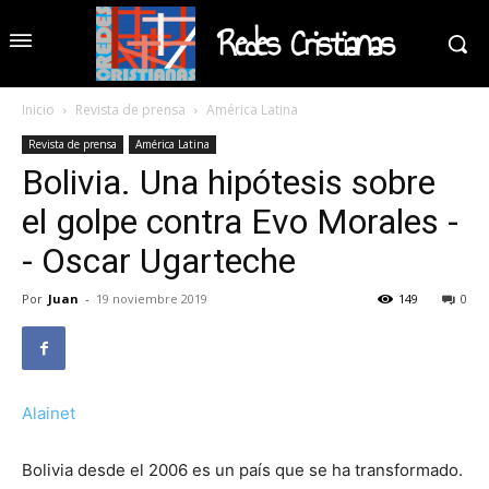
Redes Cristianas
Inicio
Revista de prensa
América Latina
Revista de prensa
América Latina
Bolivia. Una hipótesis sobre
el golpe contra Evo Morales -
- Oscar Ugarteche
Por
Juan
-
19 noviembre 2019
149
0
Alainet
Bolivia desde el 2006 es un país que se ha transformado.