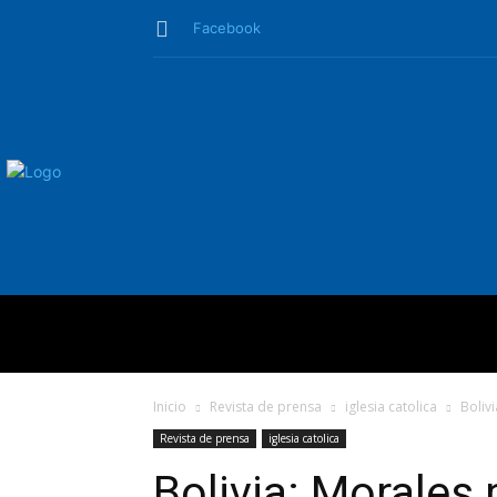
Facebook
QUIÉNES SO
Inicio
Revista de prensa
iglesia catolica
Boliv
Revista de prensa
iglesia catolica
Bolivia: Morales