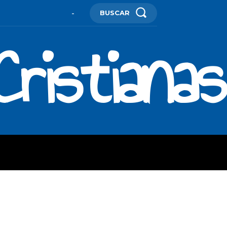
BUSCAR
-
ristianas
ES
MORE