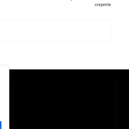
creyente
 la