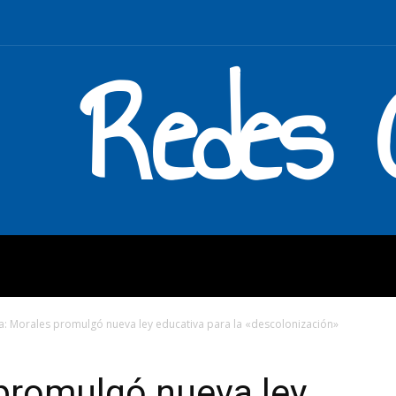
Redes C
MOS
QUÉ HACEMOS
ENLAC
ia: Morales promulgó nueva ley educativa para la «descolonización»
 promulgó nueva ley