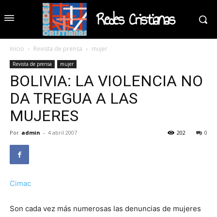
Redes Cristianas
Inicio
Revista de prensa
mujer
Revista de prensa
mujer
BOLIVIA: LA VIOLENCIA NO
DA TREGUA A LAS
MUJERES
Por
admin
-
4 abril 2007
202
0
Cimac
Son cada vez más numerosas las denuncias de mujeres