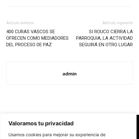
Artículo anterior
Artículo siguiente
400 CURAS VASCOS SE
SI ROUCO CIERRA LA
OFRECEN COMO MEDIADORES
PARROQUIA, LA ACTIVIDAD
DEL PROCESO DE PAZ
SEGUIRÁ EN OTRO LUGAR
admin
Valoramos tu privacidad
Redes Cristianas
Usamos cookies para mejorar su experiencia de
Una mirada alternativa sobre la Iglesia católica y la sociedad