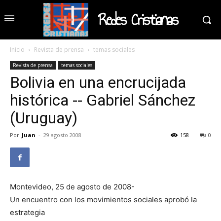
Redes Cristianas
Inicio
Revista de prensa
temas sociales
Revista de prensa
temas sociales
Bolivia en una encrucijada
histórica -- Gabriel Sánchez
(Uruguay)
Por
Juan
-
29 agosto 2008
158
0
Montevideo, 25 de agosto de 2008-
Un encuentro con los movimientos sociales aprobó la
estrategia