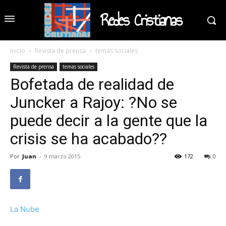
Redes Cristianas
Inicio
Revista de prensa
temas sociales
Revista de prensa
temas sociales
Bofetada de realidad de
Juncker a Rajoy: ?No se
puede decir a la gente que la
crisis se ha acabado??
Por
Juan
-
9 marzo 2015
172
0
La Nube