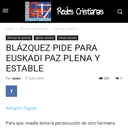
Redes Cristianas
Inicio
Revista de prensa
iglesia catolica
Revista de prensa
iglesia catolica
temas sociales
BLÁZQUEZ PIDE PARA
EUSKADI PAZ PLENA Y
ESTABLE
Por
Juan
-
27 julio 2006
231
0
Religión Digital
Para que «nadie tema la persecución de otro hermano