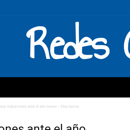
Redes C
MOS
QUÉ HACEMOS
ENLAC
nia: nubarrones ante el año nuevo -- Eloy Isorna
ones ante el año