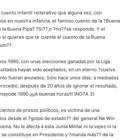
cuento infantil reiterativo que alguna vez, con
os en nuestra infancia, el famoso cuento de la ?Buena
e la Buena Pipa? ?Si??,o ?no??se responde. Y el
e si quieres que te cuente el cuento de la Buena
tum??.
os 1990, con unas elecciones ganadas por la Liga
sultados hayan sido aceptados, en un eterno ?vuelva
to fueran anulados. Sólo hace unos días, a mediados
procedió, después de 20 años de ignorar el resultado,
 mayode 1990.¡¡¡¡A buenas horas!!! (NOTA 3)
entos de presos políticos, es víctima de una
ños desde el ?golpe de estado?? del general Ne Win
a. No le afecta a esta Junta Militar ni la vejez ni la
se constituye en Presidente y ?manda más?? de la