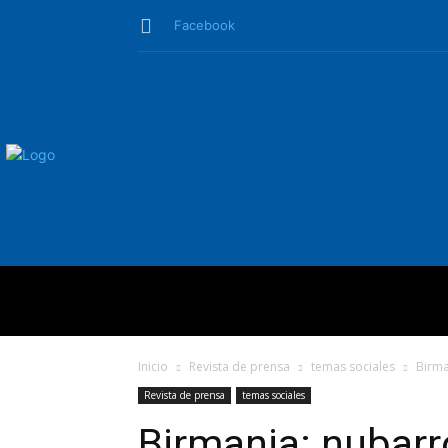
Facebook
QUIÉNES SO
Inicio
Revista de prensa
temas sociales
Birma
Revista de prensa
temas sociales
Birmania: nubarr