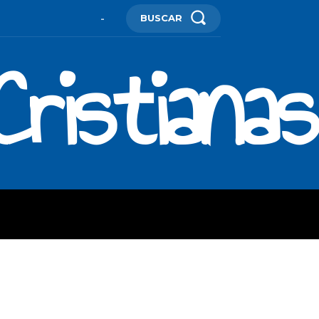
BUSCAR
-
ristianas
ES
MORE