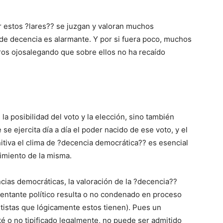
r estos ?lares?? se juzgan y valoran muchos
e decencia es alarmante. Y por si fuera poco, muchos
tros ojosalegando que sobre ellos no ha recaído
la posibilidad del voto y la elección, sino también
e ejercita día a día el poder nacido de ese voto, y el
initiva el clima de ?decencia democrática?? es esencial
cimiento de la misma.
cias democráticas, la valoración de la ?decencia??
sentante político resulta o no condenado en proceso
ntistas que lógicamente estos tienen). Pues un
 o no tipificado legalmente, no puede ser admitido