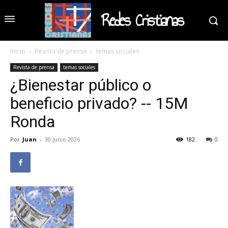
Redes Cristianas
Inicio
Revista de prensa
temas sociales
Revista de prensa
temas sociales
¿Bienestar público o
beneficio privado? -- 15M
Ronda
Por
Juan
-
30 junio 2026
182
0