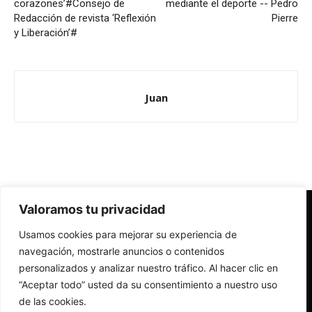
corazones’#Consejo de
mediante el deporte -- Pedro
Redacción de revista ‘Reflexión
Pierre
y Liberación’#
Juan
Valoramos tu privacidad
Redes Cristianas
Usamos cookies para mejorar su experiencia de
Una mirada alternativa sobre la Iglesia católica y la sociedad
- Colectivos de Redes Cristianas
navegación, mostrarle anuncios o contenidos
personalizados y analizar nuestro tráfico. Al hacer clic en
“Aceptar todo” usted da su consentimiento a nuestro uso
de las cookies.