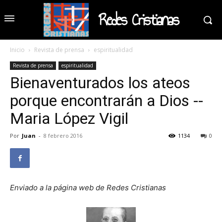
Redes Cristianas
Inicio
Revista de prensa
espiritualidad
Revista de prensa
espiritualidad
Bienaventurados los ateos
porque encontrarán a Dios --
Maria López Vigil
Por
Juan
-
8 febrero 2016
1134
0
Enviado a la página web de Redes Cristianas