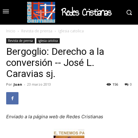
Redes Cristianas
Inicio
Revista de prensa
iglesia catolica
Revista de prensa
iglesia catolica
Bergoglio: Derecho a la
conversión -- José L.
Caravias sj.
Por
Juan
-
23 marzo 2013
156
0
Enviado a la página web de Redes Cristianas