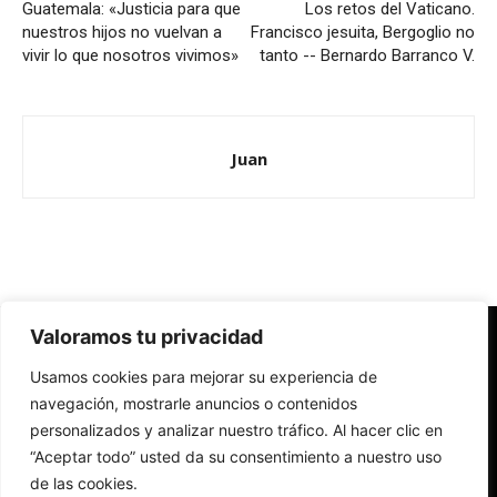
Guatemala: «Justicia para que
Los retos del Vaticano.
nuestros hijos no vuelvan a
Francisco jesuita, Bergoglio no
vivir lo que nosotros vivimos»
tanto -- Bernardo Barranco V.
Juan
Valoramos tu privacidad
Redes Cristianas
Usamos cookies para mejorar su experiencia de
Una mirada alternativa sobre la Iglesia católica y la sociedad
- Colectivos de Redes Cristianas
navegación, mostrarle anuncios o contenidos
personalizados y analizar nuestro tráfico. Al hacer clic en
“Aceptar todo” usted da su consentimiento a nuestro uso
de las cookies.