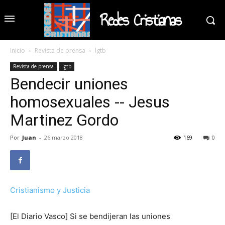
Redes Cristianas
Inicio
Revista de prensa
lgtb
Revista de prensa
lgtb
Bendecir uniones
homosexuales -- Jesus
Martinez Gordo
Por
Juan
-
26 marzo 2018
169
0
Cristianismo y Justicia
[El Diario Vasco] Si se bendijeran las uniones