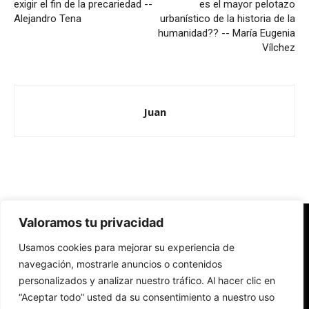
exigir el fin de la precariedad --
es el mayor pelotazo
Alejandro Tena
urbanístico de la historia de la
humanidad?? -- María Eugenia
Vílchez
Juan
Valoramos tu privacidad
Redes Cristianas
Usamos cookies para mejorar su experiencia de
Una mirada alternativa sobre la Iglesia católica y la sociedad
- Colectivos de Redes Cristianas
navegación, mostrarle anuncios o contenidos
personalizados y analizar nuestro tráfico. Al hacer clic en
“Aceptar todo” usted da su consentimiento a nuestro uso