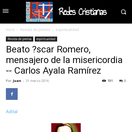
Redes Cristianas
Inicio
Revista de prensa
espiritualidad
Revista de prensa
espiritualidad
Beato ?scar Romero,
mensajero de la misericordia
-- Carlos Ayala Ramírez
Por
Juan
-
31 marzo 2016
191
0
Adital