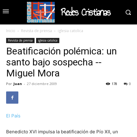
Redes Cristianas
Inicio
Revista de prensa
iglesia catolica
Revista de prensa
iglesia catolica
Beatificación polémica: un
santo bajo sospecha --
Miguel Mora
Por
Juan
-
27 diciembre 2009
178
0
El País
Benedicto XVI impulsa la beatificación de Pío XII, un