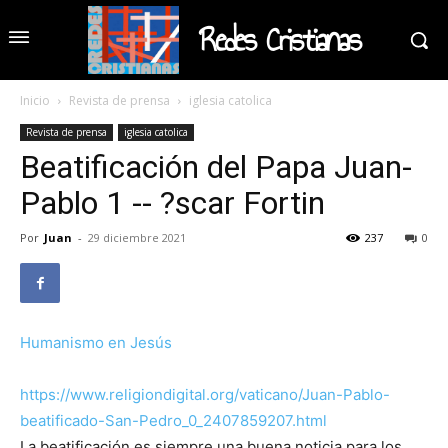
Redes Cristianas
Inicio
Revista de prensa
iglesia catolica
Revista de prensa
iglesia catolica
Beatificación del Papa Juan-
Pablo 1 -- ?scar Fortin
Por
Juan
-
29 diciembre 2021
237
0
Humanismo en Jesús
https://www.religiondigital.org/vaticano/Juan-Pablo-
beatificado-San-Pedro_0_2407859207.html
La beatificación es siempre una buena noticia para los