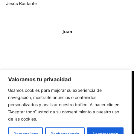
Jesús Bastante
Juan
Valoramos tu privacidad
Redes Cristianas
Usamos cookies para mejorar su experiencia de
Una mirada alternativa sobre la Iglesia católica y la sociedad
- Colectivos de Redes Cristianas
navegación, mostrarle anuncios o contenidos
personalizados y analizar nuestro tráfico. Al hacer clic en
“Aceptar todo” usted da su consentimiento a nuestro uso
de las cookies.
Personalizar
Rechazar todo
Aceptar todo