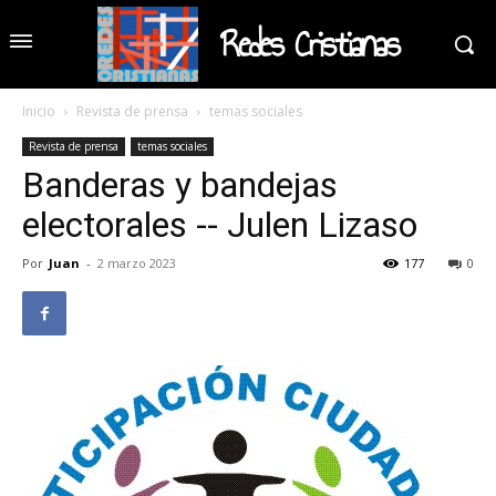
Redes Cristianas
Inicio
Revista de prensa
temas sociales
Revista de prensa
temas sociales
Banderas y bandejas
electorales -- Julen Lizaso
Por
Juan
-
2 marzo 2023
177
0