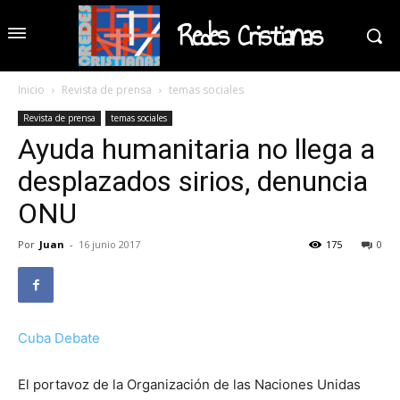
Redes Cristianas
Inicio
Revista de prensa
temas sociales
Revista de prensa
temas sociales
Ayuda humanitaria no llega a
desplazados sirios, denuncia
ONU
Por
Juan
-
16 junio 2017
175
0
Cuba Debate
El portavoz de la Organización de las Naciones Unidas