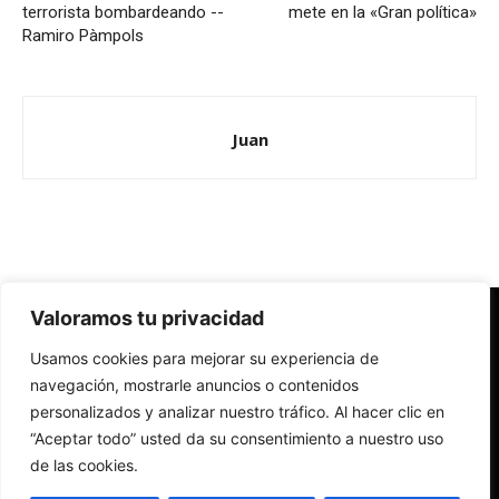
terrorista bombardeando --
mete en la «Gran política»
Ramiro Pàmpols
Juan
Valoramos tu privacidad
Redes Cristianas
Usamos cookies para mejorar su experiencia de
Una mirada alternativa sobre la Iglesia católica y la sociedad
- Colectivos de Redes Cristianas
navegación, mostrarle anuncios o contenidos
personalizados y analizar nuestro tráfico. Al hacer clic en
“Aceptar todo” usted da su consentimiento a nuestro uso
de las cookies.