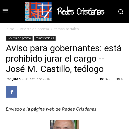
Redes Cristianas
Inicio
Revista de prensa
temas sociales
Revista de prensa
temas sociales
Aviso para gobernantes: está
prohibido jurar el cargo --
José M. Castillo, teólogo
Por
Juan
-
31 octubre 2016
322
0
Enviado a la página web de Redes Cristianas