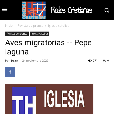
Redes Cristianas
Inicio
Revista de prensa
iglesia catolica
Revista de prensa
iglesia catolica
Aves migratorias -- Pepe
laguna
Por
Juan
-
24 noviembre 2022
271
0