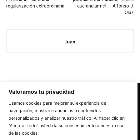
regularización extraordinaria
que anularme! -- Alfonso J.
Olaz
Juan
Valoramos tu privacidad
Redes Cristianas
Usamos cookies para mejorar su experiencia de
Una mirada alternativa sobre la Iglesia católica y la sociedad
- Colectivos de Redes Cristianas
navegación, mostrarle anuncios o contenidos
personalizados y analizar nuestro tráfico. Al hacer clic en
“Aceptar todo” usted da su consentimiento a nuestro uso
de las cookies.