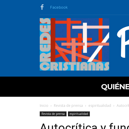
Facebook
QUIÉN
Inicio
Revista de prensa
espiritualidad
Autocrí
Revista de prensa
espiritualidad
Autocrítica y fu