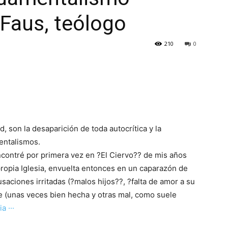
 Faus, teólogo
210
0
d, son la desaparición de toda autocrítica y la
entalismos.
encontré por primera vez en ?El Ciervo?? de mis años
propia Iglesia, envuelta entonces en un caparazón de
usaciones irritadas (?malos hijos??, ?falta de amor a su
e (unas veces bien hecha y otras mal, como suele
a ···