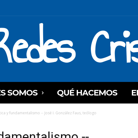
Redes Cri
ES SOMOS
QUÉ HACEMOS
E
tica y fundamentalismo -- José I. González Faus, teólogo
ndamentalismo --