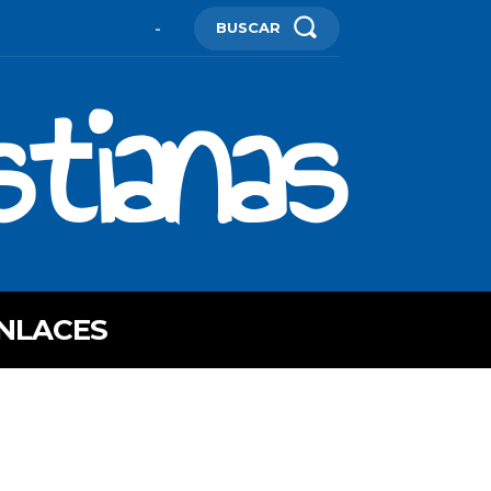
BUSCAR
-
stianas
NLACES