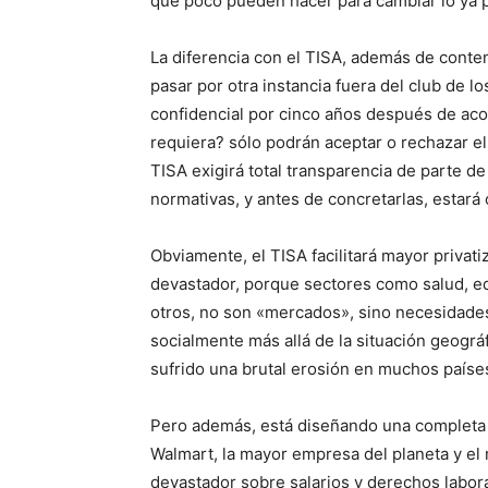
que poco pueden hacer para cambiar lo ya 
La diferencia con el TISA, además de conte
pasar por otra instancia fuera del club de lo
confidencial por cinco años después de ac
requiera? sólo podrán aceptar o rechazar e
TISA exigirá total transparencia de parte d
normativas, y antes de concretarlas, estará
Obviamente, el TISA facilitará mayor privatiz
devastador, porque sectores como salud, e
otros, no son «mercados», sino necesidades
socialmente más allá de la situación geográ
sufrido una brutal erosión en muchos paíse
Pero además, está diseñando una completa d
Walmart, la mayor empresa del planeta y e
devastador sobre salarios y derechos labora