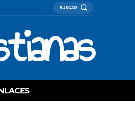
BUSCAR
-
stianas
NLACES