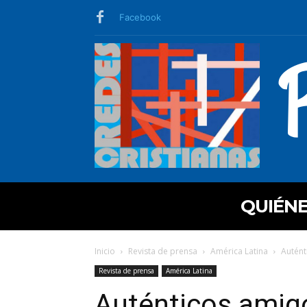
Facebook
QUIÉN
Inicio
Revista de prensa
América Latina
Autént
Revista de prensa
América Latina
Auténticos amigo