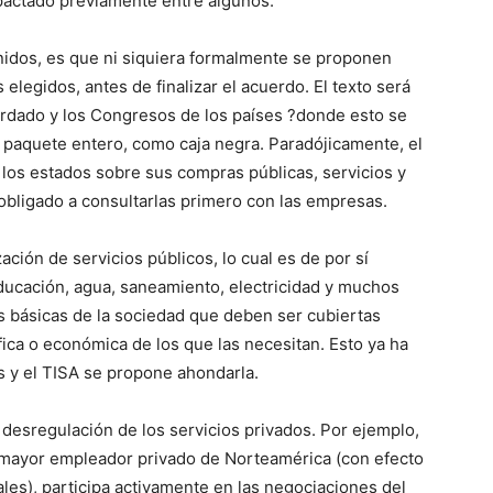
pactado previamente entre algunos.
nidos, es que ni siquiera formalmente se proponen
s elegidos, antes de finalizar el acuerdo. El texto será
ordado y los Congresos de los países ?donde esto se
l paquete entero, como caja negra. Paradójicamente, el
e los estados sobre sus compras públicas, servicios y
 obligado a consultarlas primero con las empresas.
ación de servicios públicos, lo cual es de por sí
ducación, agua, saneamiento, electricidad y muchos
 básicas de la sociedad que deben ser cubiertas
fica o económica de los que las necesitan. Esto ya ha
s y el TISA se propone ahondarla.
esregulación de los servicios privados. Por ejemplo,
l mayor empleador privado de Norteamérica (con efecto
les), participa activamente en las negociaciones del