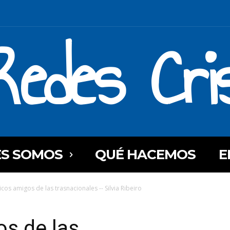
Redes Cri
ES SOMOS
QUÉ HACEMOS
E
icos amigos de las trasnacionales -- Silvia Ribeiro
s de las