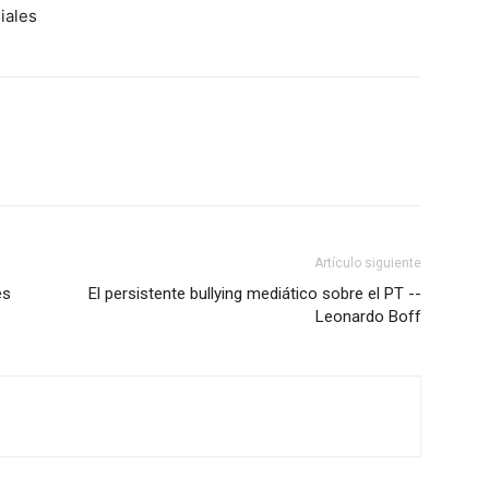
iales
Artículo siguiente
es
El persistente bullying mediático sobre el PT --
Leonardo Boff