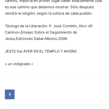
camino, importa en primer lugar saber exactamente cuàl
es ese camino que debemos mostrar. Sòlo despuès
vendrà la religiòn, segùn la cultura de cada pueblo.
Tèologo de la Liberaciòn. P. Josè Comblin, libro «El
Camino»,Ensayo Sobre el Seguimiento de
Jesùs,Ediciones Dabar.Mèxico.2008.
JES?S fue AYER EN EL TEMPLO Y AHORA:
» un indignado «