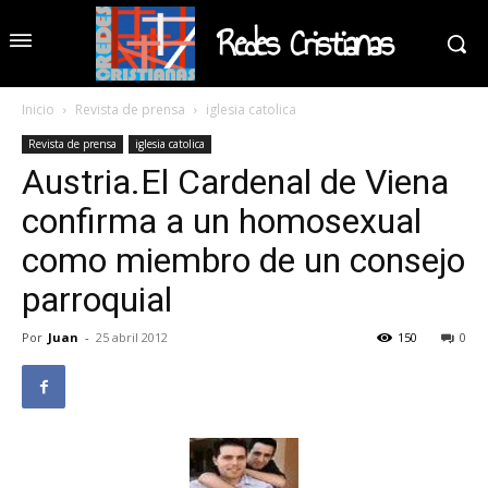
Redes Cristianas
Inicio
Revista de prensa
iglesia catolica
Revista de prensa
iglesia catolica
Austria.El Cardenal de Viena
confirma a un homosexual
como miembro de un consejo
parroquial
Por
Juan
-
25 abril 2012
150
0