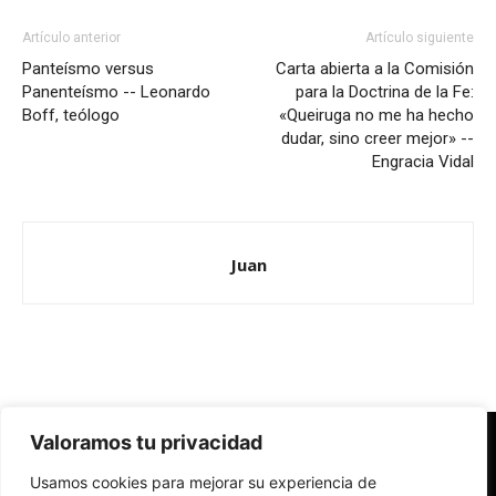
Artículo anterior
Artículo siguiente
Panteísmo versus
Carta abierta a la Comisión
Panenteísmo -- Leonardo
para la Doctrina de la Fe:
Boff, teólogo
«Queiruga no me ha hecho
dudar, sino creer mejor» --
Engracia Vidal
Juan
Valoramos tu privacidad
Redes Cristianas
Usamos cookies para mejorar su experiencia de
Una mirada alternativa sobre la Iglesia católica y la sociedad