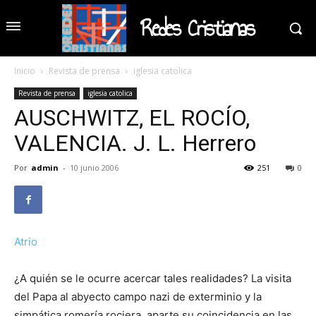
Redes Cristianas
Inicio
Revista de prensa
iglesia catolica
Revista de prensa
iglesia catolica
AUSCHWITZ, EL ROCÍO,
VALENCIA. J. L. Herrero
Por
admin
-
10 junio 2006
251
0
Atrio
¿A quién se le ocurre acercar tales realidades? La visita
del Papa al abyecto campo nazi de exterminio y la
simpática romería rociera, aparte su coincidencia en las