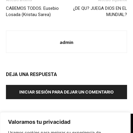
Artículo anterior
Artículo siguiente
CABEMOS TODOS. Eusebio
¿DE QU? JUEGA DIOS EN EL
Losada (Kristau Sarea)
MUNDIAL?
admin
DEJA UNA RESPUESTA
INICIAR SESIÓN PARA DEJAR UN COMENTARIO
Valoramos tu privacidad
Redes Cristianas
Usamos cookies para mejorar su experiencia de