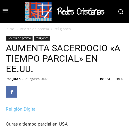
Redes Cristianas
Inicio
Revista de prensa
religiones
Revista de prensa
religiones
AUMENTA SACERDOCIO «A
TIEMPO PARCIAL» EN
EE.UU.
Por
Juan
-
21 agosto 2007
151
0
Religión Digital
Curas a tiempo parcial en USA